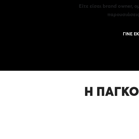
Είτε είσαι brand owner, 
παρουσιάσεις
ΓΙΝΕ Ε
Η ΠΑΓΚΟ