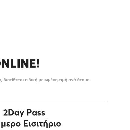
ONLINE!
 διατίθεται ειδική μειωμένη τιμή ανά άτομο.
2Day Pass
ήμερο Εισιτήριο