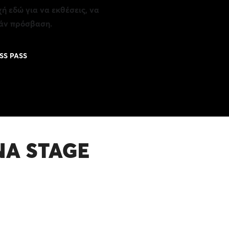
ή εδώ για να εκθέσεις, να
εάν πρόσβαση.
SS PASS
ΝΑ STAGE