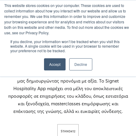
This website stores cookies on your computer. These cookies are used to
EL
collect information about how you interact with our website and allow us to
remember you. We use this information in order to improve and customize
your browsing experience and for analytics and metrics about our visitors
both on this website and other media. To find out more about the cookies we
use, see our Privacy Policy.
If you decline, your information won’t be tracked when you visit this
Το Signet Hospitality αποτελεί ένα διαδικτυακό
website. A single cookie will be used in your browser to remember
οικοσύστημα και μία value-adding πλατφόρμα σύνδεσης
your preference not to be tracked.
αποκλειστικά για τον κλάδο της εστίασης. Με τη δύναμη
Accept
Decline
της κοινότητας στο επίκεντρο της φιλοσοφίας μας,
ενδυναμώνουμε, συνδέουμε και επιμορφώνουμε τα μέλη
μας δημιουργώντας προνόμια με αξία. To Signet
Hospitality App παρέχει στα μέλη του αποκλειστικές
προσφορές σε επιχειρήσεις του κλάδου, όπως εστιατόρια
και ξενοδοχεία, masterclasses επιμόρφωσης και
επέκτασης της γνώσης, αλλά κι ευκαιρίες σύνδεσης.
STAND
412