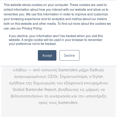
This website stores cookies on your computer. These cookies are used to
EL
collect information about how you interact with our website and allow us to
remember you. We use this information in order to improve and customize
your browsing experience and for analytics and metrics about our visitors
both on this website and other media. To find out more about the cookies we
use, see our Privacy Policy.
Dylan Battick
If you decline, your information won’t be tracked when you visit this
website. A single cookie will be used in your browser to remember
Ο Dylan Battick είναι Consumer Research Manager στην
your preference not to be tracked.
CGA by NIQ. Έχει χτίσει την καριέρα του ως ειδικός στις
Accept
Decline
γνώσεις για επαγγελματίες φιλοξενίας, έχοντας διεξάγει
έρευνες και συνεντεύξεις με χιλιάδες επαγγελματίες του
κλάδου — από τοπικούς bartenders μέχρι διεθνώς
αναγνωρισμένους CEOs. Σημαντικότερα, ο Dylan
ηγήθηκε της δημιουργίας του εξαιρετικά επιτυχημένου
Global Bartender Report, βοηθώντας τις μάρκες να
βελτιστοποιήσουν τη συνεργασία και την υποστήριξη
προς τους bartenders.